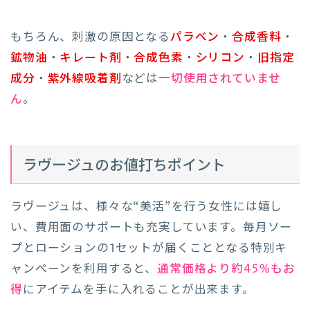
もちろん、刺激の原因となる
パラベン
・
合成香料
・
鉱物油
・
キレート剤
・
合成色素
・
シリコン
・
旧指定
成分
・
紫外線吸着剤
などは
一切使用されていませ
ん
。
ラヴージュのお値打ちポイント
ラヴージュは、様々な“美活”を行う女性には嬉し
い、費用面のサポートも充実しています。毎月ソー
プとローションの1セットが届くこととなる特別キ
ャンペーンを利用すると、
通常価格より約45%もお
得
にアイテムを手に入れることが出来ます。