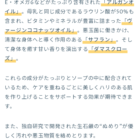
E・オメガ6などがたっぷり含有された
「
アルガンオ
イル
」
。母乳と同じ成分であるラウリン酸が50%も
含まれ、ビタミンやミネラルが豊富に詰まった
「
ヴ
ァージンココナッツオイル
」
。悪玉菌に働きかけ、
清潔な身体へと導く作用のある
「
サフラン
」
。そし
て身体を癒す甘い香りを演出する
「
ダマスクロー
ズ
」
。
これらの成分がたっぷりとソープの中に配合されて
いるため、ケアを重ねるごとに美しくハリのある肌
を作り上げることをサポートする効果が期待できま
す。
また、独自研究で開発された生石鹸の“ぬめり”が優
しく汚れや悪玉物質を絡めとります。