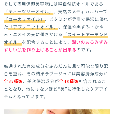
そして専用保湿美容液には純自然抗オイルである
「
ティーツリーオイル
」
、天然のメディカルハーブ
「
ユーカリオイル
」
、ビタミンが豊富で保湿に優れ
た
「
アプリコットオイル
」
、保湿や黒ずみ・かゆ
み・ニオイの元に働きかける
「
スイートアーモンド
オイル
」
を配合することにより、
潤いのあるみずみ
ずしい肌を作り上げることが出来る
のです。
厳選された有効成分をふんだんに且つ可能な限り配
合を重ね、その結果ラヴージュには美容洗浄成分が
全35種類
、美容保湿成分が
全49種類
も含まれるこ
ととなり、他にはないほど“美”に特化したケアアイ
テムとなっています。