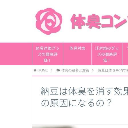
体臭対策グッ
体臭対策
汗対策のグッ
ズの徹底評
ズの徹底評
価！
価！
HOME
体臭の改善と対策
納豆は体臭を消す
納豆は体臭を消す効
の原因になるの？