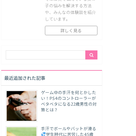
子の悩みを解決する方法
や、みんなの体験談を紹介
しています。
詳しく見る
最近追加された記事
ゲーム中の手汗を何とかした
い！PS4のコントローラーが
ベタベタになる22歳男性の対
策とは？
手汗でボールやバットが滑る
学生時代に苦労した45歳