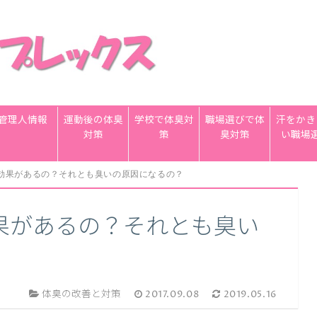
管理人情報
運動後の体臭
学校で体臭対
職場選びで体
汗をかき
対策
策
臭対策
い職場
効果があるの？それとも臭いの原因になるの？
果があるの？それとも臭い
体臭の改善と対策
2017.09.08
2019.05.16