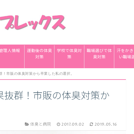
管理人情報
運動後の体臭
学校で体臭対
職場選びで体
汗をかき
対策
策
臭対策
い職場
群！市販の体臭対策から卒業した私の選択。
果抜群！市販の体臭対策か
。
体臭と病院
2017.09.02
2019.05.16