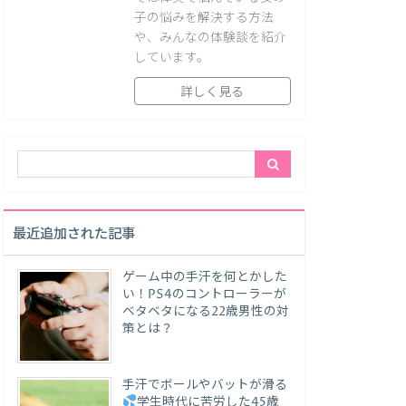
子の悩みを解決する方法
や、みんなの体験談を紹介
しています。
詳しく見る
最近追加された記事
ゲーム中の手汗を何とかした
い！PS4のコントローラーが
ベタベタになる22歳男性の対
策とは？
手汗でボールやバットが滑る
学生時代に苦労した45歳