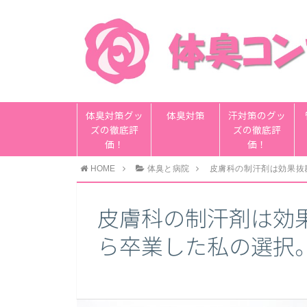
体臭対策グッ
体臭対策
汗対策のグッ
ズの徹底評
ズの徹底評
価！
価！
HOME
体臭と病院
皮膚科の制汗剤は効果抜
皮膚科の制汗剤は効
ら卒業した私の選択