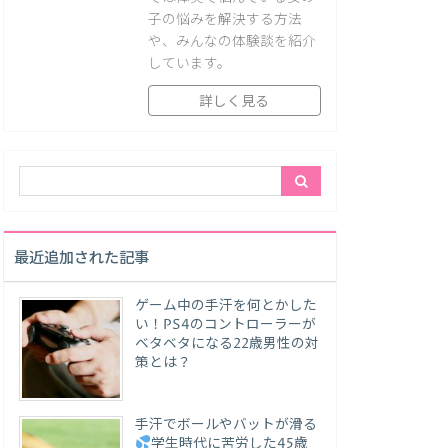
子の悩みを解決する方法
や、みんなの体験談を紹介
しています。
詳しく見る
最近追加された記事
ゲーム中の手汗を何とかした
い！PS4のコントローラーが
ベタベタになる22歳男性の対
策とは？
手汗でボールやバットが滑る
学生時代に苦労した45歳