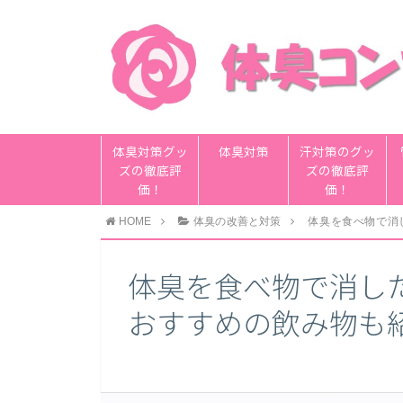
体臭対策グッ
体臭対策
汗対策のグッ
ズの徹底評
ズの徹底評
価！
価！
HOME
体臭の改善と対策
体臭を食べ物で消
体臭を食べ物で消し
おすすめの飲み物も